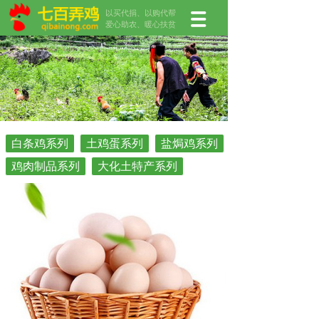
以买代捐、以购代帮
爱心助农、暖心扶贫
白条鸡系列
土鸡蛋系列
盐焗鸡系列
鸡肉制品系列
大化土特产系列